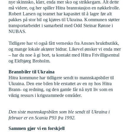
nye skinnsko, klær, enda mer sko og strikkegarn. Alt dette
må videre, og her spiller Hitra brannstasjon en nøkkelrolle.
Robert Larsen og teamet har kapasitet til å lagre før alt
pakkes på stor bil og kjøres til Ukraina. Kommunen støtter
transportarbeidet i samarbeid med Odd Steinar Rønne i
NUBAS.
Tidligere har vi også fått vernesko fra Ansnes bruktbutikk,
og mange lokale aktører bidrar. Likevel ønsker vi enda mer
– har du noe å gi bort, ta kontakt med Hitra Frivilligsentral
og Eldbjørg Broholm.
Brannbiler til Ukraina
Hitra kommune har tidligere sendt to mannskapsbiler til
Ukraina. Den ene bilen ble erstattet av en ny hos Hitra
Brann- og redning, og den gamle får nå nytt liv som en
viktig ressurs i krigsrammede områder.
Den siste mannskapsbilen som ble sendt til Ukraina i
februar er en Scania P93 fra 1992.
Sammen gjør vi en forskjell