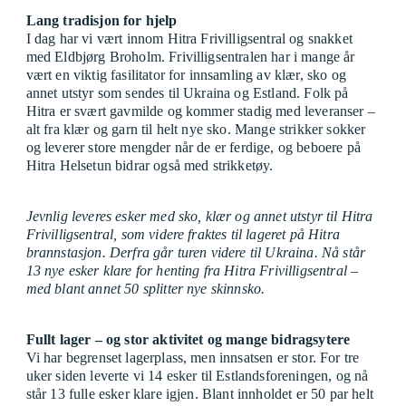
Lang tradisjon for hjelp
I dag har vi vært innom Hitra Frivilligsentral og snakket
med Eldbjørg Broholm. Frivilligsentralen har i mange år
vært en viktig fasilitator for innsamling av klær, sko og
annet utstyr som sendes til Ukraina og Estland. Folk på
Hitra er svært gavmilde og kommer stadig med leveranser –
alt fra klær og garn til helt nye sko. Mange strikker sokker
og leverer store mengder når de er ferdige, og beboere på
Hitra Helsetun bidrar også med strikketøy.
Jevnlig leveres esker med sko, klær og annet utstyr til Hitra
Frivilligsentral, som videre fraktes til lageret på Hitra
brannstasjon. Derfra går turen videre til Ukraina. Nå står
13 nye esker klare for henting fra Hitra Frivilligsentral –
med blant annet 50 splitter nye skinnsko.
Fullt lager – og stor aktivitet og mange bidragsytere
Vi har begrenset lagerplass, men innsatsen er stor. For tre
uker siden leverte vi 14 esker til Estlandsforeningen, og nå
står 13 fulle esker klare igjen. Blant innholdet er 50 par helt