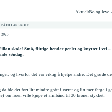
Aktuelt
Bo og leve
PÅ FILLAN SKOLE
r 2025
Fillan skole! Små, flittige hender perlet og knyttet i vei 
ende søndag.
ger, og hvorfor det var viktig å hjelpe andre. Det gjorde det
da ble det fort litt mindre grått i været og litt mer farge i
me) om noen ville kjøpe et armbånd til 30 kroner stykket.