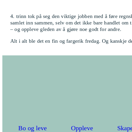
4. trinn tok på seg den viktige jobben med å føre regn
samlet inn sammen, selv om det ikke bare handlet om t
– og oppleve gleden av å gjøre noe godt for andre.
Alt i alt ble det en fin og fargerik fredag. Og kanskje d
Bo og leve
Oppleve
Skape