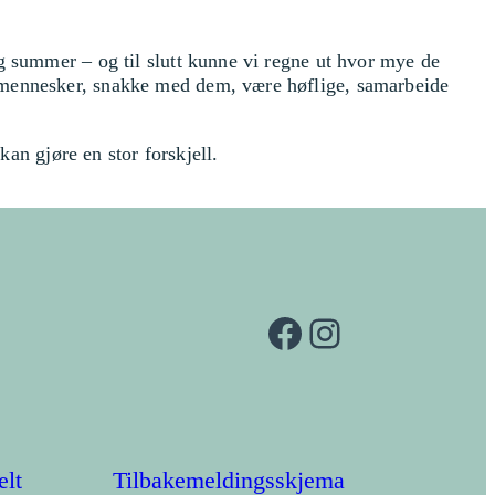
g summer – og til slutt kunne vi regne ut hvor mye de
e mennesker, snakke med dem, være høflige, samarbeide
kan gjøre en stor forskjell.
Facebook
Instagram
elt
Tilbakemeldingsskjema