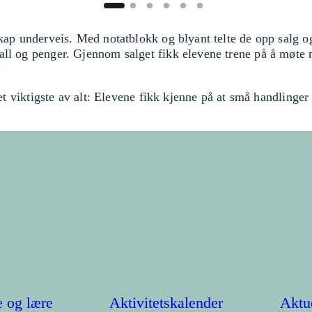
skap underveis. Med notatblokk og blyant telte de opp salg o
all og penger. Gjennom salget fikk elevene trene på å møt
et viktigste av alt: Elevene fikk kjenne på at små handlinger 
 og lære
Aktivitetskalender
Aktu