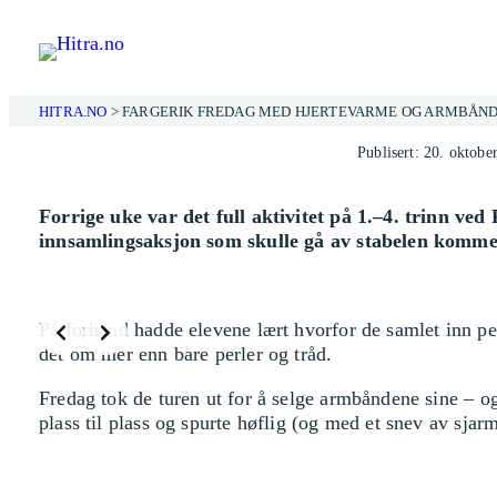
Hopp
til
innhold
HITRA.NO
>
FARGERIK FREDAG MED HJERTEVARME OG ARMBÅND 
Publisert: 20. oktobe
Forrige uke var det full aktivitet på 1.–4. trinn ved 
innsamlingsaksjon som skulle gå av stabelen komm
På forhånd hadde elevene lært hvorfor de samlet inn pen
det om mer enn bare perler og tråd.
Fredag tok de turen ut for å selge armbåndene sine – og 
plass til plass og spurte høflig (og med et snev av sjar