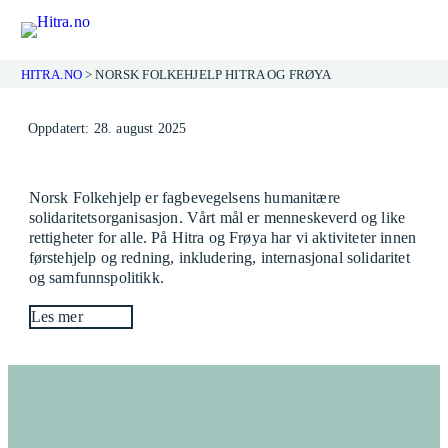
HITRA.NO
>
NORSK FOLKEHJELP HITRA OG FRØYA
Hopp
Oppdatert: 28. august 2025
til
innhold
Norsk Folkehjelp er fagbevegelsens humanitære
solidaritetsorganisasjon. Vårt mål er menneskeverd og like
rettigheter for alle. På Hitra og Frøya har vi aktiviteter innen
førstehjelp og redning, inkludering, internasjonal solidaritet
og samfunnspolitikk.
Les mer