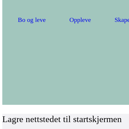
Bo og leve
Oppleve
Skape
Lagre nettstedet til startskjermen