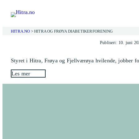
Hopp
til
innhold
HITRA.NO
>
HITRA OG FRØYA DIABETIKERFORENING
Publisert: 10. juni 2
Styret i Hitra, Frøya og Fjellværøya hvilende, jobber for
Les mer